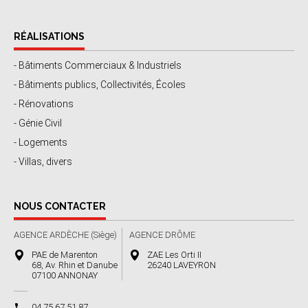
RÉALISATIONS
- Bâtiments Commerciaux & Industriels
- Bâtiments publics, Collectivités, Écoles
- Rénovations
- Génie Civil
- Logements
- Villas, divers
NOUS CONTACTER
AGENCE ARDÈCHE (Siège)
AGENCE DRÔME
PAE de Marenton
ZAE Les Orti II
68, Av. Rhin et Danube
26240 LAVEYRON
07100 ANNONAY
04 75 67 51 87