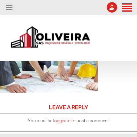
ACCUEIL
L’ENTREPRISE
04 75 67 51 87
Offres d'emploi
NOS RÉALISATIONS
secretariat@oliveira-sa.com
NOUS CONTACTER
LEAVE A REPLY
You must be
logged in
to post a comment.