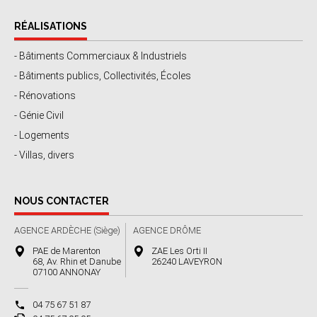
RÉALISATIONS
- Bâtiments Commerciaux & Industriels
- Bâtiments publics, Collectivités, Écoles
- Rénovations
- Génie Civil
- Logements
- Villas, divers
NOUS CONTACTER
AGENCE ARDÈCHE (Siège)
AGENCE DRÔME
PAE de Marenton
ZAE Les Orti II
68, Av. Rhin et Danube
26240 LAVEYRON
07100 ANNONAY
04 75 67 51 87