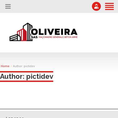
ACCUEIL
L’ENTREPRISE
04 75 67 51 87
Offres d'emploi
NOS RÉALISATIONS
secretariat@oliveira-sa.com
NOUS CONTACTER
Home
Author: pictidev
Author: pictidev