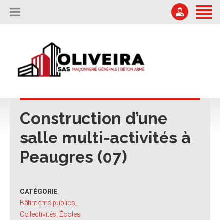
ACCUEIL
L’ENTREPRISE
04 75 67 51 87
Offres d'emploi
NOS RÉALISATIONS
secretariat@oliveira-sa.com
NOUS CONTACTER
Construction d’une
salle multi-activités à
Peaugres (07)
CATÉGORIE
Bâtiments publics,
Collectivités, Écoles