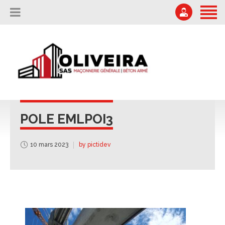
ACCUEIL
L’ENTREPRISE
04 75 67 51 87
Offres d'emploi
NOS RÉALISATIONS
secretariat@oliveira-sa.com
NOUS CONTACTER
POLE EMLPOI3
10 mars 2023
by pictidev