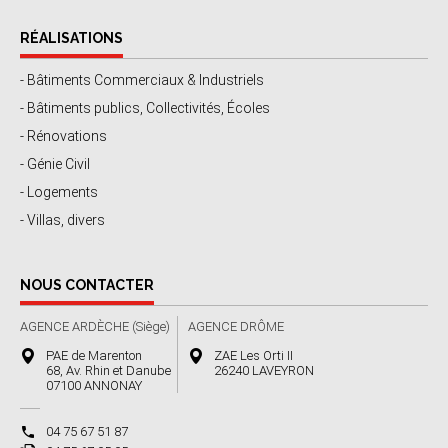
RÉALISATIONS
- Bâtiments Commerciaux & Industriels
- Bâtiments publics, Collectivités, Écoles
- Rénovations
- Génie Civil
- Logements
- Villas, divers
NOUS CONTACTER
AGENCE ARDÈCHE (Siège)
AGENCE DRÔME
PAE de Marenton
ZAE Les Orti II
68, Av. Rhin et Danube
26240 LAVEYRON
07100 ANNONAY
04 75 67 51 87