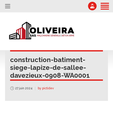
ACCUEIL
L’ENTREPRISE
04 75 67 51 87
Offres d'emploi
NOS RÉALISATIONS
secretariat@oliveira-sa.com
NOUS CONTACTER
construction-batiment-
siege-lapize-de-sallee-
davezieux-0908-WA0001
27 juin 2024
by pictidev