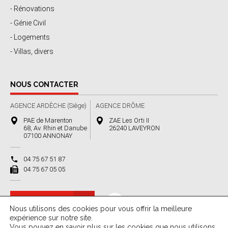
- Rénovations
- Génie Civil
- Logements
- Villas, divers
NOUS CONTACTER
AGENCE ARDÈCHE (Siège)
AGENCE DRÔME
PAE de Marenton
ZAE Les Orti II
68, Av. Rhin et Danube
26240 LAVEYRON
07100 ANNONAY
04 75 67 51 87
04 75 67 05 05
Nous contacter
Nous utilisons des cookies pour vous offrir la meilleure
expérience sur notre site.
Vous pouvez en savoir plus sur les cookies que nous utilisons