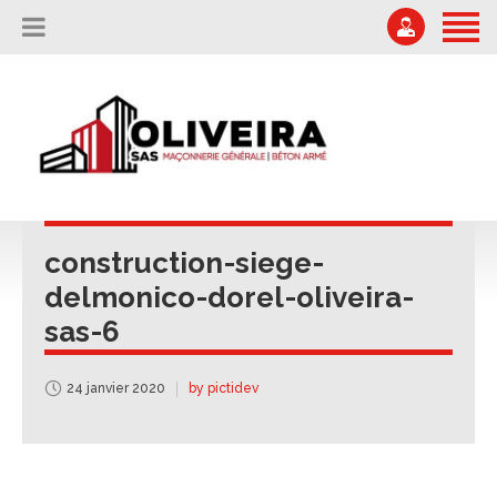
ACCUEIL
L’ENTREPRISE
04 75 67 51 87
Offres d'emploi
NOS RÉALISATIONS
secretariat@oliveira-sa.com
NOUS CONTACTER
construction-siege-
delmonico-dorel-oliveira-
sas-6
24 janvier 2020
by pictidev