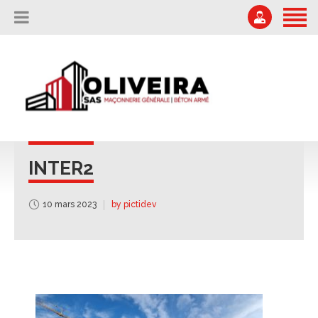
ACCUEIL
L’ENTREPRISE
04 75 67 51 87
Offres d'emploi
NOS RÉALISATIONS
secretariat@oliveira-sa.com
NOUS CONTACTER
INTER2
10 mars 2023
by pictidev