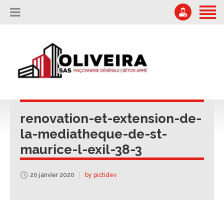
ACCUEIL
L’ENTREPRISE
04 75 67 51 87
Offres d'emploi
NOS RÉALISATIONS
secretariat@oliveira-sa.com
NOUS CONTACTER
renovation-et-extension-de-
la-mediatheque-de-st-
maurice-l-exil-38-3
20 janvier 2020
by pictidev